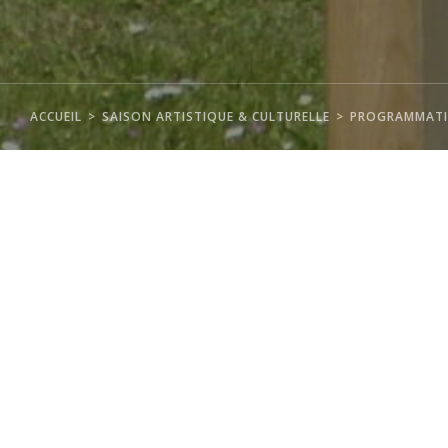
ACCUEIL
SAISON ARTISTIQUE & CULTURELLE
PROGRAMMATI
"Excellentissime, les gestes
d'excellence"
TARIF : ENTRÉE LIBRE
Inauguration de l'exposition le samedi 6 Avril 2024
à 18h
Concert du duo folk-blues Darling Buds of May