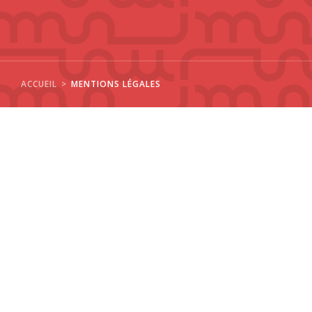
ACCUEIL
MENTIONS LÉGALES
La loi française du 11 mars 1957 n’autorise, aux
termes des alinéas 2 et 3 de l’article 41, d’une
part, que les « copies ou reproductions
strictement réservées à l’usage privé du copiste
et non destinées à une utilisation collective » et,
d’autre part, que les analyses et les courtes
citations dans un but d’exemple et d’illustration
(« toute représentation ou reproduction
intégrale, ou partielle, faite sans le consentement